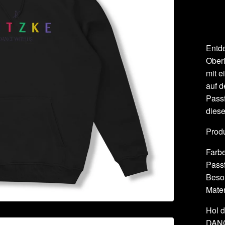
Entd
Oberl
mit e
auf d
Passf
diese
Produ
Farb
Pass
Beson
Mater
Hol d
DANC