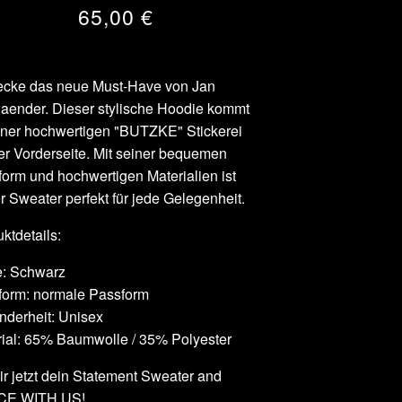
65,00
€
ecke das neue Must-Have von Jan
aender. Dieser stylische Hoodie kommt
iner hochwertigen "BUTZKE" Stickerei
er Vorderseite. Mit seiner bequemen
orm und hochwertigen Materialien ist
r Sweater perfekt für jede Gelegenheit.
ktdetails:
e: Schwarz
form: normale Passform
derheit: Unisex
ial: 65% Baumwolle / 35% Polyester
ir jetzt dein Statement Sweater and
E WITH US!